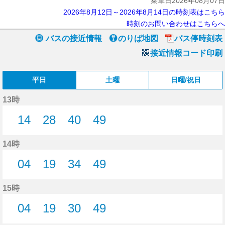
乗車日2026年08月07日
2026年8月12日～2026年8月14日の時刻表はこちら
時刻のお問い合わせはこちらへ
バスの接近情報
のりば地図
バス停時刻表
接近情報コード印刷
平日
土曜
日曜/祝日
13時
14
28
40
49
14分はつ
28分はつ
40分はつ
49分はつ
14時
04
19
34
49
4分はつ
19分はつ
34分はつ
49分はつ
15時
04
19
30
49
4分はつ
19分はつ
30分はつ
49分はつ