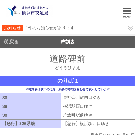
お知らせ
1件のお知らせがあります
戻る
時刻表
道路碑前
どうろひま
どうろひまえ
のりば 1
※時刻表は以下の行先・系統の時刻を合わせて表示しています
東神奈川駅西口ゆき
東神奈川駅西口ゆ
36
36
横浜駅西口ゆき
横浜駅西口ゆき
36
36
片倉町駅前ゆき
片倉町駅前ゆき
36
36
【急行】326系統
【急行】326系統
【急行】横浜駅西口ゆき
【急行】横浜