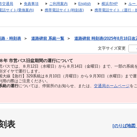
市交通局
免責事項
ご利用案内
English
横浜市HP
ルー
電話サイト(乗換案内)
携帯電話サイト(時刻表)
携帯電話サイト（運行・
経路・時刻表
＞
道路碑前 系統一覧
＞
道路碑前 時刻表(2025年8月18日改
文字サイズ変更
８年 市営バス旧盆期間の運行について
バスでは、８⽉12⽇（水曜日）から８⽉14⽇（金曜日）まで、⼀部の系統
別ダイヤで運⾏します。
大線【急行】329系統は８月10日（月曜日）から９月30日（水曜日）まで
用の際はご注意ください。
系統の運行
については、停留所のお知らせ、または、
交通局ホームページ
を
刻表
[のりば地図