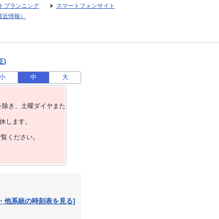
トプランニング
スマートフォンサイト
接近情報）
正)
小
中
大
を除き、⼟曜ダイヤまた
運休します。
ご覧ください。
・他系統の時刻表を見る]