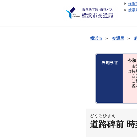
横浜
携帯
横浜市
＞
交通局
＞
令和
市営
は特
△国
ご利
各
どうろひまえ
道路碑前 時