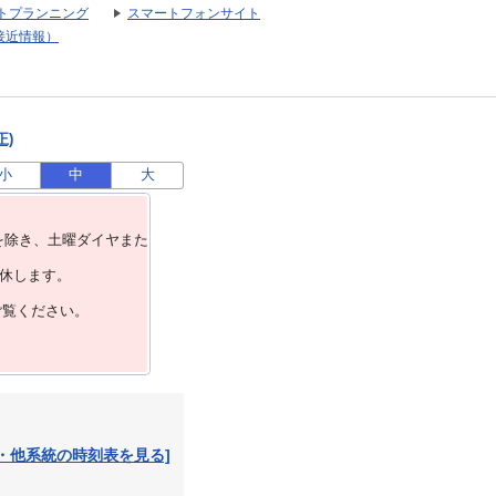
トプランニング
スマートフォンサイト
接近情報）
正)
小
中
大
を除き、⼟曜ダイヤまた
運休します。
ご覧ください。
・他系統の時刻表を見る]