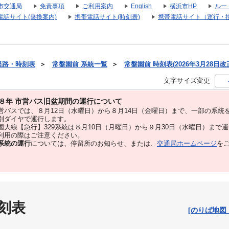
市交通局
免責事項
ご利用案内
English
横浜市HP
ルー
電話サイト(乗換案内)
携帯電話サイト(時刻表)
携帯電話サイト（運行・
経路・時刻表
＞
常盤園前 系統一覧
＞
常盤園前 時刻表(2026年3月28日改
文字サイズ変更
８年 市営バス旧盆期間の運行について
バスでは、８⽉12⽇（水曜日）から８⽉14⽇（金曜日）まで、⼀部の系統
別ダイヤで運⾏します。
大線【急行】329系統は８月10日（月曜日）から９月30日（水曜日）まで
用の際はご注意ください。
系統の運行
については、停留所のお知らせ、または、
交通局ホームページ
を
刻表
[のりば地図