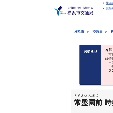
横浜
携帯
横浜市
＞
交通局
＞
令和
市営
は特
△国
ご利
各
ときわえんまえ
常盤園前 時