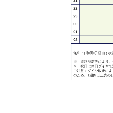
21
22
23
00
01
02
無印：( 和田町 経由 )
※ 道路渋滞等により、
※ 祝日は休日ダイヤで
ご注意：ダイヤ改正によ
のため、1週間以上先の