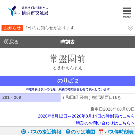
お知らせ
1件のお知らせがあります
戻る
時刻表
常盤園前
ときわえん
ときわえんまえ
のりば 2
※時刻表は以下の行先・系統の時刻を合わせて表示しています
201・209
201・209
( 和田町 経由 ) 横浜駅西口ゆき
( 和田
乗車日2026年08月09日
2026年8月12日～2026年8月14日の時刻表はこちら
時刻のお問い合わせはこちらへ
バスの接近情報
のりば地図
バス停時刻表