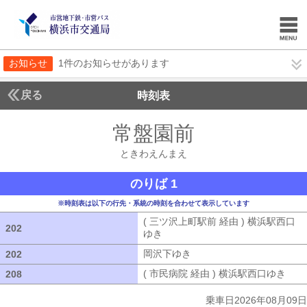
お知らせ
1件のお知らせがあります
戻る
時刻表
常盤園前
ときわえん
ときわえんまえ
のりば 1
※時刻表は以下の行先・系統の時刻を合わせて表示しています
( 三ツ沢上町駅前 経由 ) 横浜駅西口
202
202
ゆき
( 三ツ沢上町駅前 経由 ) 横浜駅
岡沢下ゆき
岡沢下ゆき
202
202
( 市民病院 経由 ) 横浜駅西口ゆき
( 
208
208
乗車日2026年08月09日