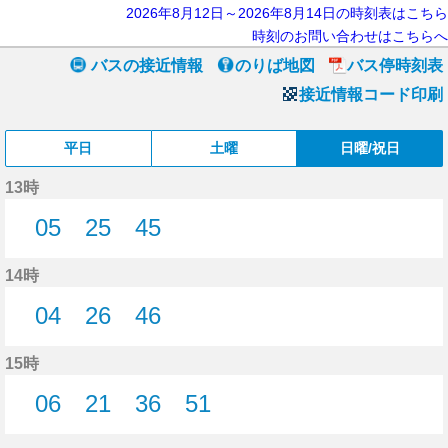
2026年8月12日～2026年8月14日の時刻表はこちら
時刻のお問い合わせはこちらへ
バスの接近情報
のりば地図
バス停時刻表
接近情報コード印刷
平日
土曜
日曜/祝日
13時
05
25
45
5分はつ
25分はつ
45分はつ
14時
04
26
46
4分はつ
26分はつ
46分はつ
15時
06
21
36
51
6分はつ
21分はつ
36分はつ
51分はつ