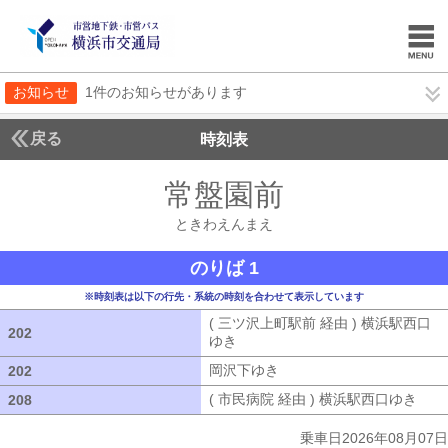
お知らせ
1件のお知らせがあります
戻る
時刻表
常盤園前
ときわえん
ときわえんまえ
のりば 1
※時刻表は以下の行先・系統の時刻を合わせて表示しています
( 三ツ沢上町駅前 経由 ) 横浜駅西口
202
202
ゆき
( 三ツ沢上町駅前 経由 ) 横浜駅
岡沢下ゆき
岡沢下ゆき
202
202
( 市民病院 経由 ) 横浜駅西口ゆき
( 
208
208
乗車日2026年08月07日