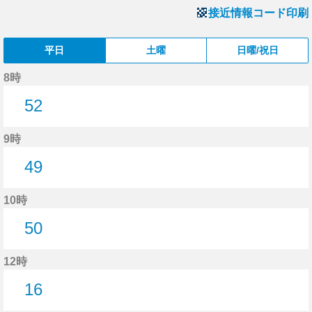
接近情報コード印刷
平日
土曜
日曜/祝日
8時
52
52分はつ
9時
49
49分はつ
10時
50
50分はつ
12時
16
16分はつ