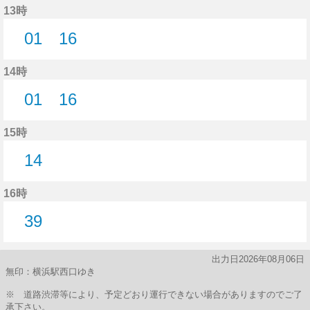
13時
01
16
1分はつ
16分はつ
14時
01
16
1分はつ
16分はつ
15時
14
14分はつ
16時
39
39分はつ
出力日2026年08月06日
無印：横浜駅西口ゆき
※ 道路渋滞等により、予定どおり運行できない場合がありますのでご了
承下さい。