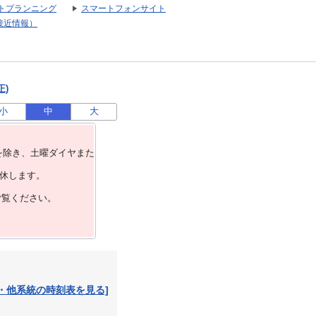
トプランニング
スマートフォンサイト
接近情報）
正)
小
中
大
を除き、⼟曜ダイヤまた
運休します。
ご覧ください。
・他系統の時刻表を見る]