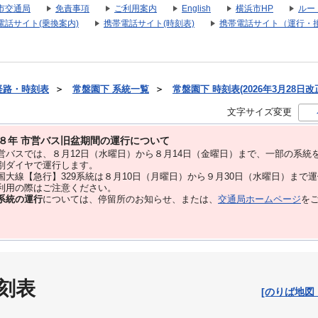
市交通局
免責事項
ご利用案内
English
横浜市HP
ルー
電話サイト(乗換案内)
携帯電話サイト(時刻表)
携帯電話サイト（運行・
経路・時刻表
＞
常盤園下 系統一覧
＞
常盤園下 時刻表(2026年3月28日改
文字サイズ変更
８年 市営バス旧盆期間の運行について
バスでは、８⽉12⽇（水曜日）から８⽉14⽇（金曜日）まで、⼀部の系統
別ダイヤで運⾏します。
大線【急行】329系統は８月10日（月曜日）から９月30日（水曜日）まで
用の際はご注意ください。
系統の運行
については、停留所のお知らせ、または、
交通局ホームページ
を
刻表
[のりば地図