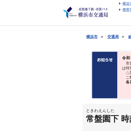
横浜
携帯
横浜市
＞
交通局
＞
令和
市営
は特
△国
ご利
各
ときわえんした
常盤園下 時