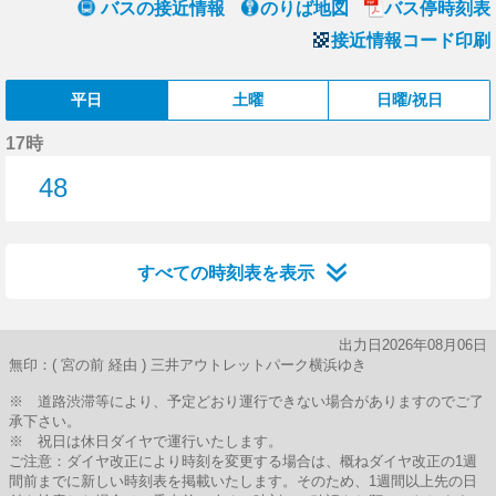
バスの接近情報
のりば地図
バス停時刻表
接近情報コード印刷
平日
土曜
日曜/祝日
17時
48
48分はつ
すべての時刻表を表示
出力日2026年08月06日
無印：( 宮の前 経由 ) 三井アウトレットパーク横浜ゆき
※ 道路渋滞等により、予定どおり運行できない場合がありますのでご了
承下さい。
※ 祝日は休日ダイヤで運行いたします。
ご注意：ダイヤ改正により時刻を変更する場合は、概ねダイヤ改正の1週
間前までに新しい時刻表を掲載いたします。そのため、1週間以上先の日