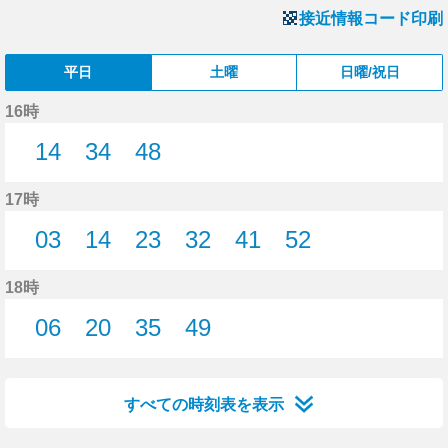
接近情報コード印刷
平日
土曜
日曜/祝日
16時
14
34
48
14分はつ
34分はつ
48分はつ
17時
03
14
23
32
41
52
3分はつ
14分はつ
23分はつ
32分はつ
41分はつ
52分はつ
18時
06
20
35
49
6分はつ
20分はつ
35分はつ
49分はつ
すべての時刻表を表示