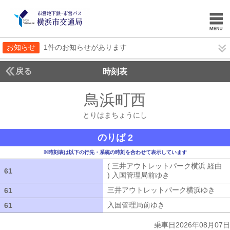
お知らせ
1件のお知らせがあります
戻る
時刻表
鳥浜町西
とりはまち
とりはまちょうにし
のりば 2
※時刻表は以下の行先・系統の時刻を合わせて表示しています
( 三井アウトレットパーク横浜 経由
61
61
) 入国管理局前ゆき
( 三井アウトレッ
三井アウトレットパーク横浜ゆき
三井
61
61
入国管理局前ゆき
入国管理局前ゆき
61
61
乗車日2026年08月07日