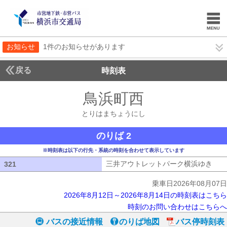
お知らせ
1件のお知らせがあります
戻る
時刻表
鳥浜町西
とりはまち
とりはまちょうにし
のりば 2
※時刻表は以下の行先・系統の時刻を合わせて表示しています
三井アウトレットパーク横浜ゆき
三井
321
321
乗車日2026年08月07日
2026年8月12日～2026年8月14日の時刻表はこちら
時刻のお問い合わせはこちらへ
バスの接近情報
のりば地図
バス停時刻表