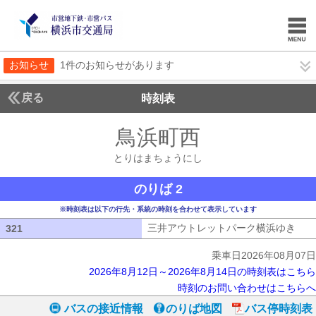
お知らせ
1件のお知らせがあります
戻る
時刻表
鳥浜町西
とりはまち
とりはまちょうにし
のりば 2
※時刻表は以下の行先・系統の時刻を合わせて表示しています
三井アウトレットパーク横浜ゆき
三井
321
321
乗車日2026年08月07日
2026年8月12日～2026年8月14日の時刻表はこちら
時刻のお問い合わせはこちらへ
バスの接近情報
のりば地図
バス停時刻表