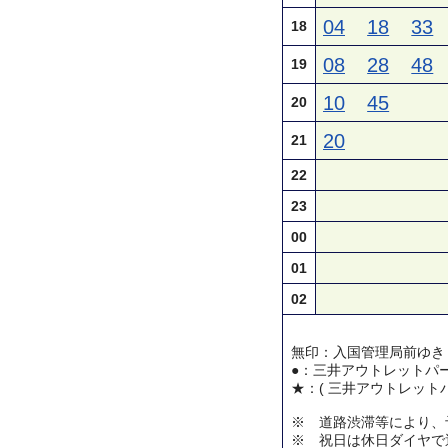
04
18
33
18
08
28
48
19
10
45
20
20
21
22
23
00
01
02
無印：入国管理局前ゆき
●：三井アウトレットパ
★：( 三井アウトレット
※ 道路渋滞等により、
※ 祝日は休日ダイヤで