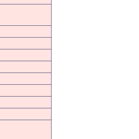
★
★
★
★