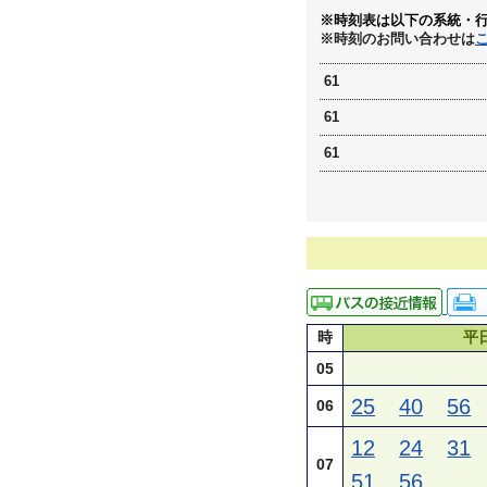
※時刻表は以下の系統・
※時刻のお問い合わせは
61
61
61
時
平
05
25
40
56
06
12
24
31
07
51
56