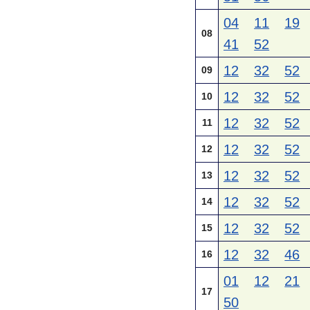
04
11
19
08
41
52
12
32
52
09
12
32
52
10
12
32
52
11
12
32
52
12
12
32
52
13
12
32
52
14
12
32
52
15
12
32
46
16
01
12
21
17
50