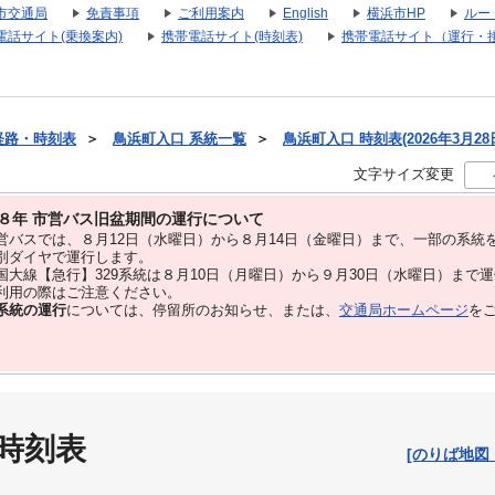
市交通局
免責事項
ご利用案内
English
横浜市HP
ルー
電話サイト(乗換案内)
携帯電話サイト(時刻表)
携帯電話サイト（運行・
経路・時刻表
＞
鳥浜町入口 系統一覧
＞
鳥浜町入口 時刻表(2026年3月28
文字サイズ変更
８年 市営バス旧盆期間の運行について
バスでは、８⽉12⽇（水曜日）から８⽉14⽇（金曜日）まで、⼀部の系統
別ダイヤで運⾏します。
大線【急行】329系統は８月10日（月曜日）から９月30日（水曜日）まで
用の際はご注意ください。
系統の運行
については、停留所のお知らせ、または、
交通局ホームページ
を
 時刻表
[のりば地図