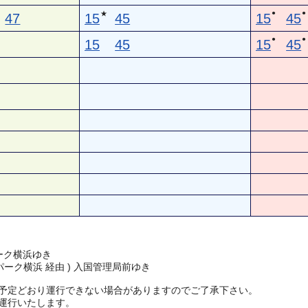
●
●
★
47
15
45
15
45
●
●
15
45
15
45
ーク横浜ゆき
パーク横浜 経由 ) 入国管理局前ゆき
予定どおり運行できない場合がありますのでご了承下さい。
運行いたします。