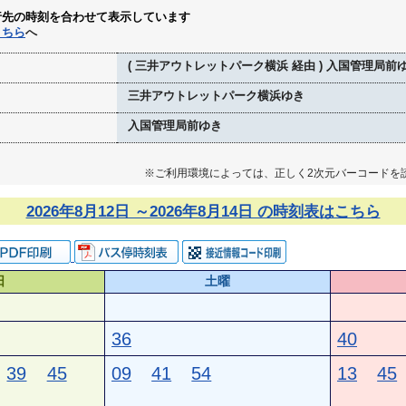
行先の時刻を合わせて表示しています
こちら
へ
( 三井アウトレットパーク横浜 経由 ) 入国管理局前
三井アウトレットパーク横浜ゆき
入国管理局前ゆき
※ご利用環境によっては、正しく2次元バーコードを
2026年8月12日 ～2026年8月14日 の時刻表はこちら
日
土曜
36
40
39
45
09
41
54
13
45