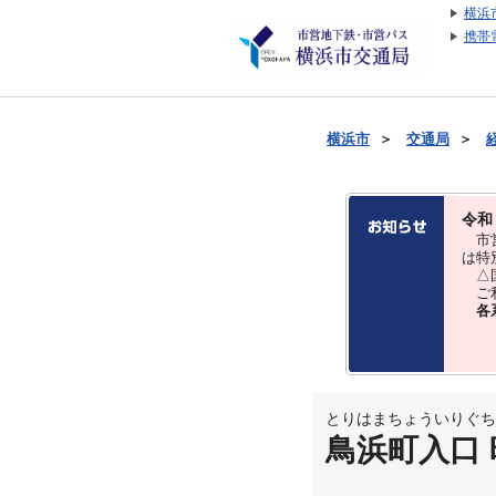
横浜
携帯
横浜市
＞
交通局
＞
令和
市営
は特
△国
ご利
各
とりはまちょういりぐち
鳥浜町入口