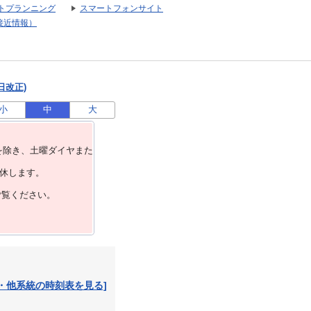
トプランニング
スマートフォンサイト
接近情報）
日改正)
小
中
大
を除き、⼟曜ダイヤまた
運休します。
ご覧ください。
・他系統の時刻表を見る]