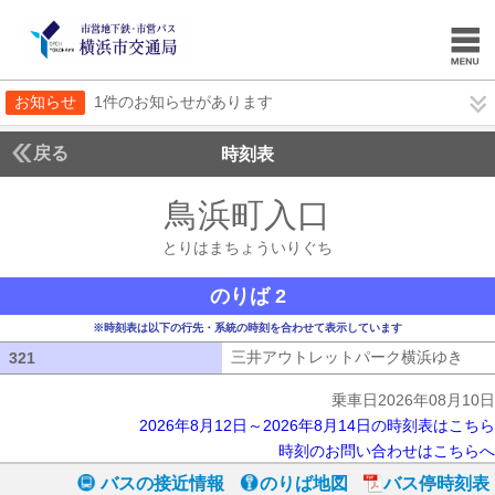
お知らせ
1件のお知らせがあります
戻る
時刻表
鳥浜町入口
とりはま
とりはまちょういりぐち
のりば 2
※時刻表は以下の行先・系統の時刻を合わせて表示しています
三井アウトレットパーク横浜ゆき
三井
321
321
乗車日2026年08月10日
2026年8月12日～2026年8月14日の時刻表はこちら
時刻のお問い合わせはこちらへ
バスの接近情報
のりば地図
バス停時刻表