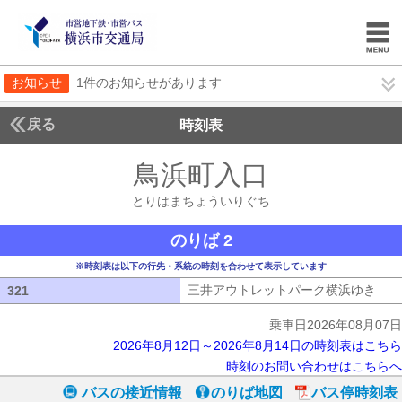
お知らせ
1件のお知らせがあります
戻る
時刻表
鳥浜町入口
とりはま
とりはまちょういりぐち
のりば 2
※時刻表は以下の行先・系統の時刻を合わせて表示しています
三井アウトレットパーク横浜ゆき
三井
321
321
乗車日2026年08月07日
2026年8月12日～2026年8月14日の時刻表はこちら
時刻のお問い合わせはこちらへ
バスの接近情報
のりば地図
バス停時刻表