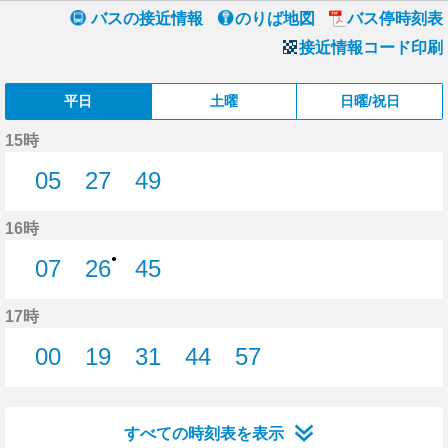
バスの接近情報
のりば地図
バス停時刻表
接近情報コード印刷
平日
土曜
日曜/祝日
15時
05
27
49
5分はつ
27分はつ
49分はつ
16時
●
07
26
45
7分はつ
26分はつ
45分はつ
17時
00
19
31
44
57
0分はつ
19分はつ
31分はつ
44分はつ
57分はつ
すべての時刻表を表示