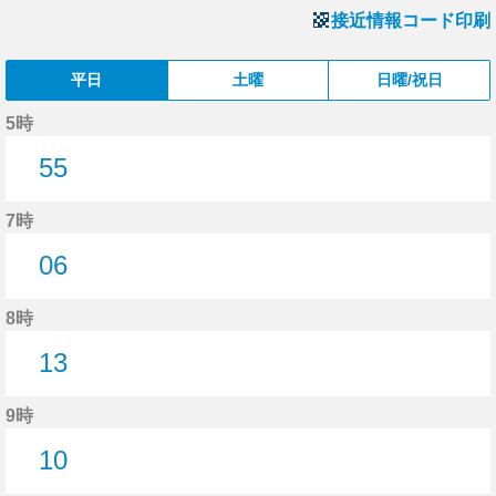
接近情報コード印刷
平日
土曜
日曜/祝日
5時
55
55分はつ
7時
06
6分はつ
8時
13
13分はつ
9時
10
10分はつ