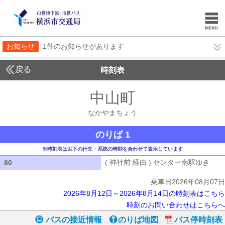
お知らせ
1件のお知らせがあります
戻る
時刻表
中山町
なかやまち
なかやまちょう
のりば 1
※時刻表は以下の行先・系統の時刻を合わせて表示しています
( 神社前 経由 ) センター南駅ゆき
( 
80
80
乗車日2026年08月07日
2026年8月12日～2026年8月14日の時刻表はこちら
時刻のお問い合わせはこちらへ
バスの接近情報
のりば地図
バス停時刻表