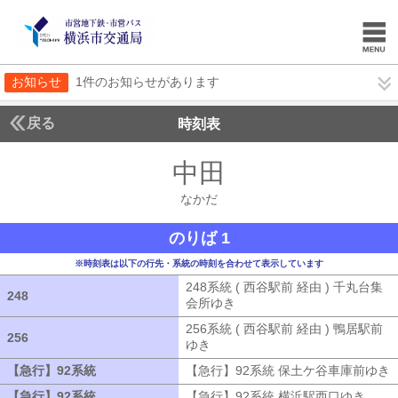
お知らせ
1件のお知らせがあります
戻る
時刻表
中田
なかだ
なかだ
のりば 1
※時刻表は以下の行先・系統の時刻を合わせて表示しています
248系統 ( 西谷駅前 経由 ) 千丸台集
248
248
会所ゆき
248系統 ( 西谷駅前 経由 )
256系統 ( 西谷駅前 経由 ) 鴨居駅前
256
256
ゆき
256系統 ( 西谷駅前 経由 ) 鴨居
【急行】92系統
【急行】92系統
【急行】92系統 保土ケ谷車庫前ゆき
【急行】92系統
【急行】92系統
【急行】92系統 横浜駅西口ゆき
【急