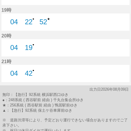
13分はつ
33分はつ
19時
★
●
04
22
52
4分はつ
22分はつ
52分はつ
20時
●
04
19
4分はつ
19分はつ
21時
●
04
42
4分はつ
42分はつ
出力日2026年08月09日
無印：【急行】92系統 横浜駅西口ゆき
●：248系統 ( 西谷駅前 経由 ) 千丸台集会所ゆき
★：256系統 ( 西谷駅前 経由 ) 鴨居駅前ゆき
▲：【急行】92系統 保土ケ谷車庫前ゆき
※ 道路渋滞等により、予定どおり運行できない場合がありますのでご了
承下さい。
※ 祝日は休日ダイヤで運行いたします。