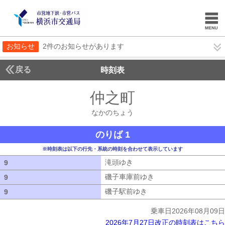
お知らせ
2件のお知らせがあります
戻る
時刻表
仲之町
なかのちょ
なかのちょう
のりば 1
※時刻表は以下の行先・系統の時刻を合わせて表示しています
滝頭ゆき
滝頭ゆき
9
9
磯子車庫前ゆき
磯子車庫前ゆき
9
9
磯子駅前ゆき
磯子駅前ゆき
9
9
乗車日2026年08月09日
2026年7月27日改正の時刻表はこちら