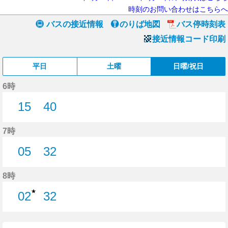
時刻のお問い合わせはこちらへ
バスの接近情報
のりば地図
バス停時刻表
接近情報コード印刷
平日
土曜
日曜/祝日
6時
15
40
15分はつ
40分はつ
7時
05
32
5分はつ
32分はつ
8時
★
02
32
2分はつ
32分はつ