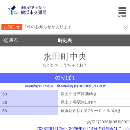
お知らせ
1件のお知らせがあります
戻る
時刻表
永田町中央
ながたち
ながたちょうちゅうおう
のりば 1
※時刻表は以下の行先・系統の時刻を合わせて表示しています
保土ケ谷車庫前ゆき
保土ケ谷車庫前ゆ
53
53
保土ケ谷駅東口ゆき
保土ケ谷駅東口ゆ
53
53
横浜駅西口( 第2ターミナル )ゆき
横浜
53
53
乗車日2026年08月09日
2026年8月12日～2026年8月14日の時刻表はこちら