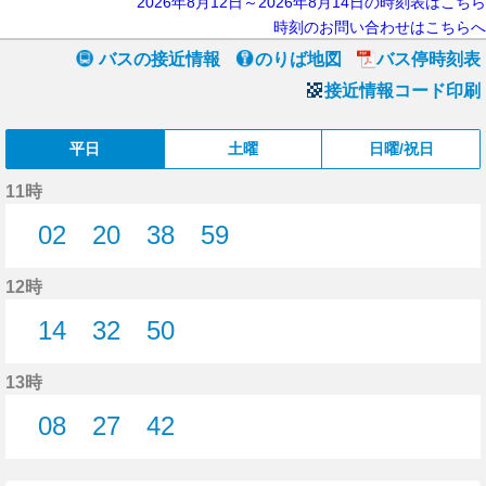
2026年8月12日～2026年8月14日の時刻表はこちら
時刻のお問い合わせはこちらへ
バスの接近情報
のりば地図
バス停時刻表
接近情報コード印刷
平日
土曜
日曜/祝日
11時
02
20
38
59
2分はつ
20分はつ
38分はつ
59分はつ
12時
14
32
50
14分はつ
32分はつ
50分はつ
13時
08
27
42
8分はつ
27分はつ
42分はつ