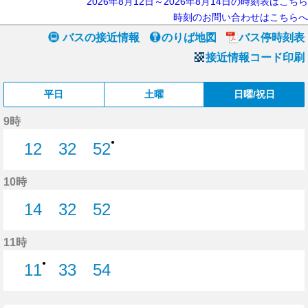
2026年8月12日～2026年8月14日の時刻表はこちら
時刻のお問い合わせはこちらへ
バスの接近情報
のりば地図
バス停時刻表
接近情報コード印刷
平日
土曜
日曜/祝日
9時
●
12
32
52
12分はつ
32分はつ
52分はつ
10時
14
32
52
14分はつ
32分はつ
52分はつ
11時
●
11
33
54
11分はつ
33分はつ
54分はつ