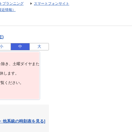
トプランニング
スマートフォンサイト
接近情報）
正)
小
中
大
を除き、⼟曜ダイヤまた
運休します。
ご覧ください。
・他系統の時刻表を見る]