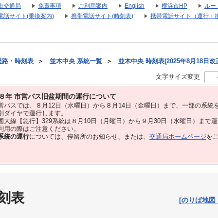
市交通局
免責事項
ご利用案内
English
横浜市HP
ルー
電話サイト(乗換案内)
携帯電話サイト(時刻表)
携帯電話サイト（運行・
経路・時刻表
＞
並木中央 系統一覧
＞
並木中央 時刻表(2025年8月18日改
文字サイズ変更
８年 市営バス旧盆期間の運行について
バスでは、８⽉12⽇（水曜日）から８⽉14⽇（金曜日）まで、⼀部の系統
別ダイヤで運⾏します。
大線【急行】329系統は８月10日（月曜日）から９月30日（水曜日）まで
用の際はご注意ください。
系統の運行
については、停留所のお知らせ、または、
交通局ホームページ
を
刻表
[のりば地図