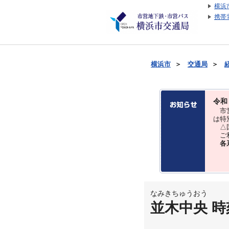
横浜
携帯
横浜市
＞
交通局
＞
令和
市営
は特
△国
ご利
各
なみきちゅうおう
並木中央 時