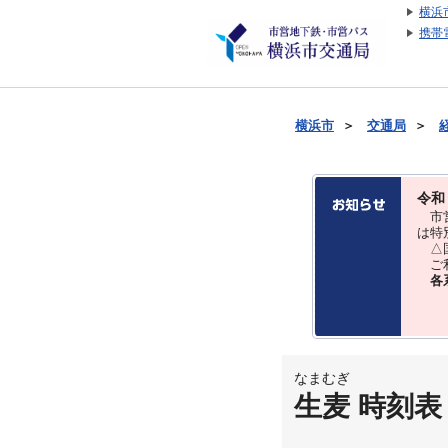
横浜
携帯
横浜市
＞
交通局
＞
令和
市営
は特
△国
ご利
各
なまむぎ
生麦 時刻表