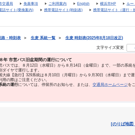
市交通局
免責事項
ご利用案内
English
横浜市HP
ルー
電話サイト(乗換案内)
携帯電話サイト(時刻表)
携帯電話サイト（運行・
経路・時刻表
＞
生麦 系統一覧
＞
生麦 時刻表(2025年8月18日改正)
文字サイズ変更
８年 市営バス旧盆期間の運行について
バスでは、８⽉12⽇（水曜日）から８⽉14⽇（金曜日）まで、⼀部の系統
別ダイヤで運⾏します。
大線【急行】329系統は８月10日（月曜日）から９月30日（水曜日）まで
用の際はご注意ください。
系統の運行
については、停留所のお知らせ、または、
交通局ホームページ
を
[のりば地図