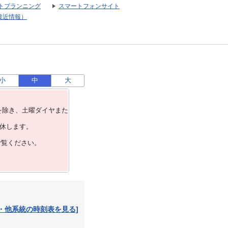
トプランニング
スマートフォンサイト
接近情報）
小
中
大
を除き、⼟曜ダイヤまた
運休します。
ご覧ください。
・他系統の時刻表を見る]