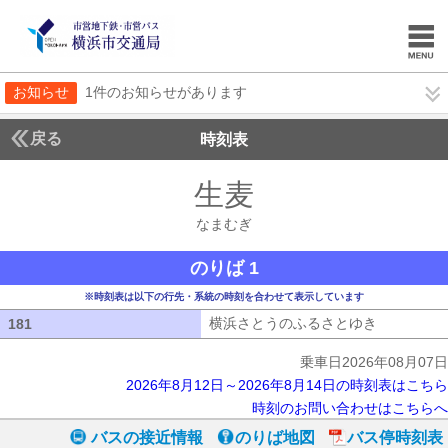
お知らせ
1件のお知らせがあります
戻る
時刻表
生麦
なまむぎ
なまむぎ
のりば 1
※時刻表は以下の行先・系統の時刻を合わせて表示しています
横浜さとうのふるさとゆき
横浜さとう
181
181
乗車日2026年08月07日
2026年8月12日～2026年8月14日の時刻表はこちら
時刻のお問い合わせはこちらへ
バスの接近情報
のりば地図
バス停時刻表