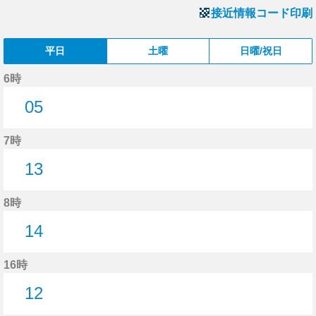
接近情報コード印刷
平日
土曜
日曜/祝日
6時
05
5分はつ
7時
13
13分はつ
8時
14
14分はつ
16時
12
12分はつ