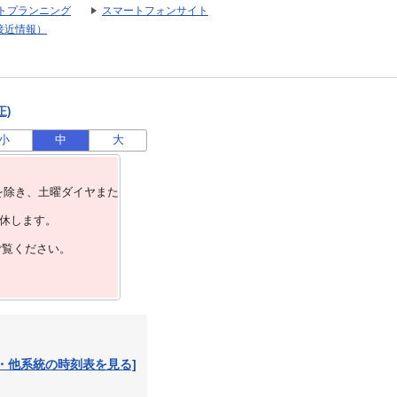
トプランニング
スマートフォンサイト
接近情報）
正)
小
中
大
を除き、⼟曜ダイヤまた
運休します。
ご覧ください。
・他系統の時刻表を見る]