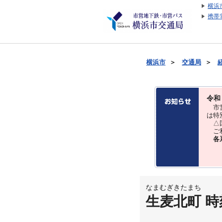
横浜
携帯
横浜市
＞
交通局
＞
令和
市営
は特
△国
ご利
各
なまむぎきたまち
生麦北町 時