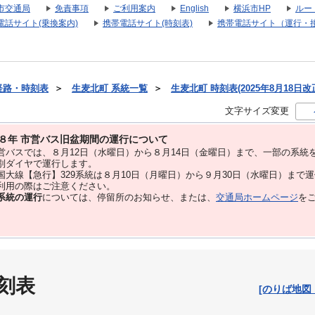
市交通局
免責事項
ご利用案内
English
横浜市HP
ルー
電話サイト(乗換案内)
携帯電話サイト(時刻表)
携帯電話サイト（運行・
経路・時刻表
＞
生麦北町 系統一覧
＞
生麦北町 時刻表(2025年8月18日改
文字サイズ変更
８年 市営バス旧盆期間の運行について
バスでは、８⽉12⽇（水曜日）から８⽉14⽇（金曜日）まで、⼀部の系統
別ダイヤで運⾏します。
大線【急行】329系統は８月10日（月曜日）から９月30日（水曜日）まで
用の際はご注意ください。
系統の運行
については、停留所のお知らせ、または、
交通局ホームページ
を
刻表
[のりば地図