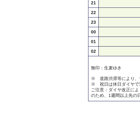
21
22
23
00
01
02
無印：生麦ゆき
※ 道路渋滞等により、
※ 祝日は休日ダイヤで
ご注意：ダイヤ改正によ
のため、1週間以上先の