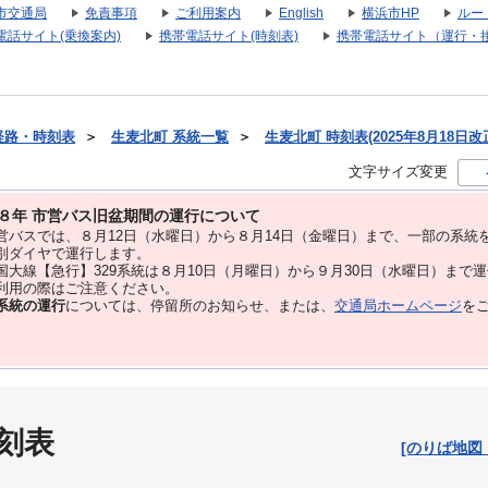
市交通局
免責事項
ご利用案内
English
横浜市HP
ルー
電話サイト(乗換案内)
携帯電話サイト(時刻表)
携帯電話サイト（運行・
経路・時刻表
＞
生麦北町 系統一覧
＞
生麦北町 時刻表(2025年8月18日改
文字サイズ変更
８年 市営バス旧盆期間の運行について
バスでは、８⽉12⽇（水曜日）から８⽉14⽇（金曜日）まで、⼀部の系統
別ダイヤで運⾏します。
大線【急行】329系統は８月10日（月曜日）から９月30日（水曜日）まで
用の際はご注意ください。
系統の運行
については、停留所のお知らせ、または、
交通局ホームページ
を
刻表
[のりば地図