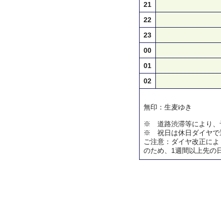
21
22
23
00
01
02
無印：生麦ゆき
※ 道路渋滞等により、
※ 祝日は休日ダイヤで
ご注意：ダイヤ改正によ
のため、1週間以上先の