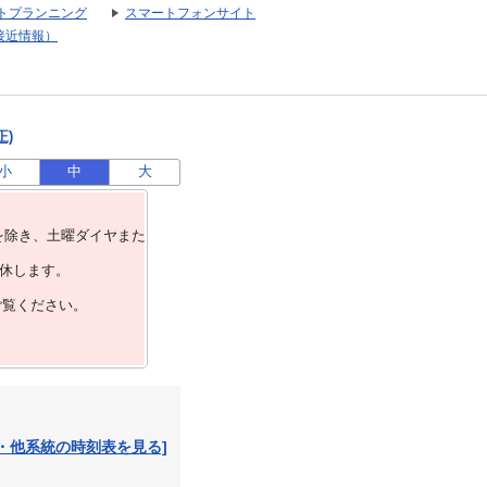
トプランニング
スマートフォンサイト
接近情報）
正)
小
中
大
を除き、⼟曜ダイヤまた
運休します。
ご覧ください。
・他系統の時刻表を見る]