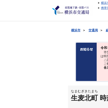
横浜
携帯
横浜市
＞
交通局
＞
令和
市営
は特
△国
ご利
各
なまむぎきたまち
生麦北町 時