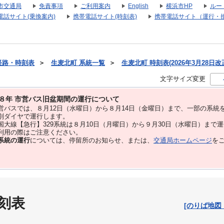
市交通局
免責事項
ご利用案内
English
横浜市HP
ルー
電話サイト(乗換案内)
携帯電話サイト(時刻表)
携帯電話サイト（運行・
経路・時刻表
＞
生麦北町 系統一覧
＞
生麦北町 時刻表(2026年3月28日改
文字サイズ変更
８年 市営バス旧盆期間の運行について
バスでは、８⽉12⽇（水曜日）から８⽉14⽇（金曜日）まで、⼀部の系統
別ダイヤで運⾏します。
大線【急行】329系統は８月10日（月曜日）から９月30日（水曜日）まで
用の際はご注意ください。
系統の運行
については、停留所のお知らせ、または、
交通局ホームページ
を
刻表
[のりば地図