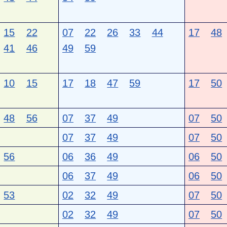
15
22
07
22
26
33
44
17
48
41
46
49
59
10
15
17
18
47
59
17
50
48
56
07
37
49
07
50
07
37
49
07
50
56
06
36
49
06
50
06
37
49
06
50
53
02
32
49
07
50
02
32
49
07
50