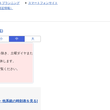
トプランニング
スマートフォンサイト
接近情報）
正)
小
中
大
を除き、⼟曜ダイヤまた
運休します。
ご覧ください。
・他系統の時刻表を見る]