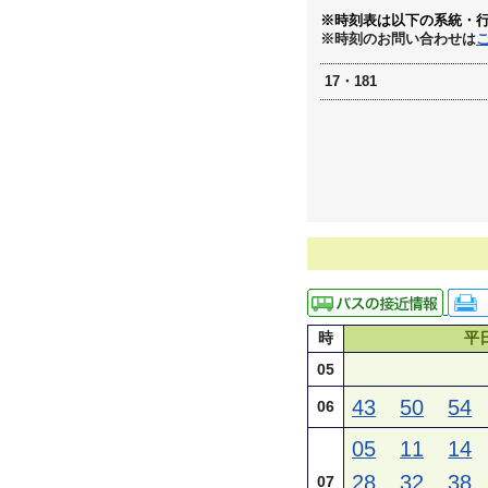
※時刻表は以下の系統・
※時刻のお問い合わせは
17・181
時
平
05
43
50
54
06
05
11
14
28
32
38
07