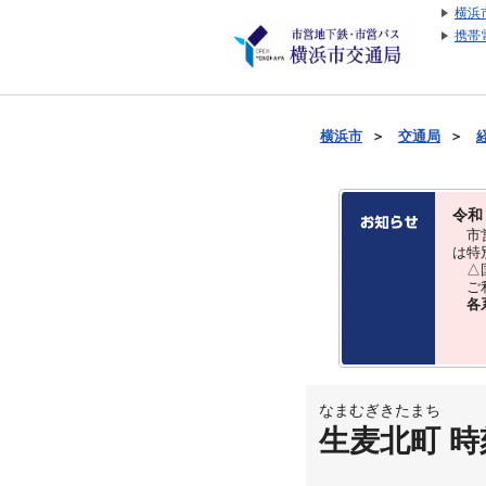
横浜
携帯
横浜市
＞
交通局
＞
令和
市営
は特
△国
ご利
各
なまむぎきたまち
生麦北町 時