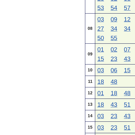
53
54
57
03
09
12
27
34
34
08
50
55
01
02
07
09
15
23
43
03
06
15
10
18
48
11
01
18
48
12
18
43
51
13
03
23
43
14
03
23
51
15