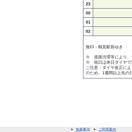
23
00
01
02
無印：鶴見駅前ゆき
※ 道路渋滞等により、
※ 祝日は休日ダイヤで
ご注意：ダイヤ改正によ
のため、1週間以上先の
免責事項
ご利用案内