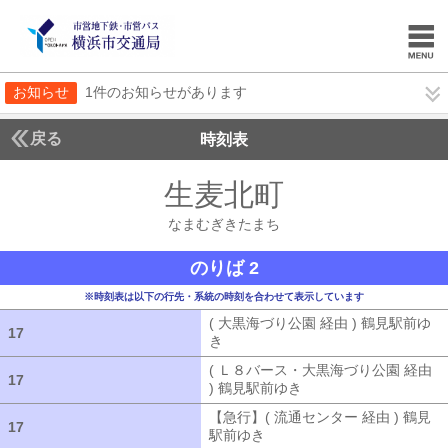
お知らせ
1件のお知らせがあります
戻る
時刻表
生麦北町
なまむぎき
なまむぎきたまち
のりば 2
※時刻表は以下の行先・系統の時刻を合わせて表示しています
( 大黒海づり公園 経由 ) 鶴見駅前ゆ
17
17
き
( 大黒海づり公園 経由 ) 鶴見駅前ゆ
( Ｌ８バース・大黒海づり公園 経由
17
17
) 鶴見駅前ゆき
( Ｌ８バース・大黒海づ
【急行】( 流通センター 経由 ) 鶴見
17
17
駅前ゆき
【急行】( 流通センター 経由