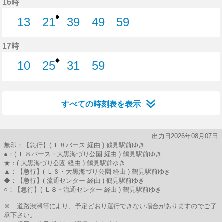
16時
◆
13
21
39
49
59
13分はつ
21分はつ
39分はつ
49分はつ
59分はつ
17時
◆
10
25
31
59
10分はつ
25分はつ
31分はつ
59分はつ
すべての時刻表を表示
出力日2026年08月07日
無印：【急行】( Ｌ８バース 経由 ) 鶴見駅前ゆき
●：( Ｌ８バース・大黒海づり公園 経由 ) 鶴見駅前ゆき
★：( 大黒海づり公園 経由 ) 鶴見駅前ゆき
▲：【急行】( Ｌ８・大黒海づり公園 経由 ) 鶴見駅前ゆき
◆：【急行】( 流通センター 経由 ) 鶴見駅前ゆき
○：【急行】( Ｌ８・流通センター 経由 ) 鶴見駅前ゆき
※ 道路渋滞等により、予定どおり運行できない場合がありますのでご了
承下さい。