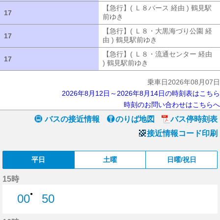
【急行】( Ｌ８バース 経由 ) 鶴見駅
17
17
前ゆき
【急行】( Ｌ８バース 経由 ) 
【急行】( Ｌ８・大黒海づり公園 経
17
17
由 ) 鶴見駅前ゆき
【急行】( Ｌ８・大
【急行】( Ｌ８・流通センター 経由
17
17
) 鶴見駅前ゆき
【急行】( Ｌ８・流通セ
乗車日2026年08月07日
2026年8月12日～2026年8月14日の時刻表はこちら
時刻のお問い合わせはこちらへ
バスの接近情報
のりば地図
バス停時刻表
接近情報コード印刷
平日
土曜
日曜/祝日
15時
●
00
50
0分はつ
50分はつ