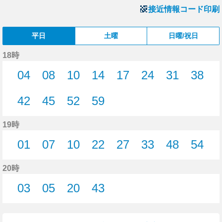
接近情報コード印刷
平日
土曜
日曜/祝日
18時
04
08
10
14
17
24
31
38
4分はつ
8分はつ
10分はつ
14分はつ
17分はつ
24分はつ
31分はつ
38分
42
45
52
59
42分はつ
45分はつ
52分はつ
59分はつ
19時
01
07
10
22
27
33
48
54
1分はつ
7分はつ
10分はつ
22分はつ
27分はつ
33分はつ
48分はつ
54分
20時
03
05
20
43
3分はつ
5分はつ
20分はつ
43分はつ