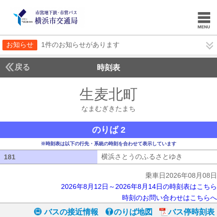
お知らせ
1件のお知らせがあります
戻る
時刻表
生麦北町
なまむぎき
なまむぎきたまち
のりば 2
※時刻表は以下の行先・系統の時刻を合わせて表示しています
横浜さとうのふるさとゆき
横浜さとう
181
181
乗車日2026年08月08日
2026年8月12日～2026年8月14日の時刻表はこちら
時刻のお問い合わせはこちらへ
バスの接近情報
のりば地図
バス停時刻表