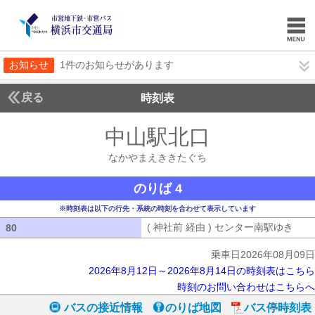
お知らせ
1件のお知らせがあります
戻る
時刻表
中山駅北口
なかやま
なかやまえききたぐち
のりば 4
※時刻表は以下の行先・系統の時刻を合わせて表示しています
( 神社前 経由 ) センター南駅ゆき
( 
80
80
乗車日2026年08月09日
2026年8月12日～2026年8月14日の時刻表はこちら
時刻のお問い合わせはこちらへ
バスの接近情報
のりば地図
バス停時刻表