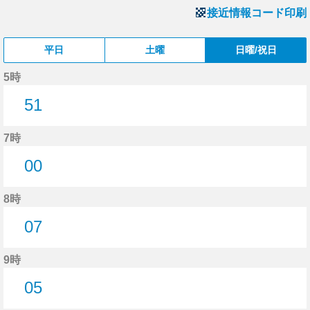
接近情報コード印刷
平日
土曜
日曜/祝日
5時
51
51分はつ
7時
00
0分はつ
8時
07
7分はつ
9時
05
5分はつ