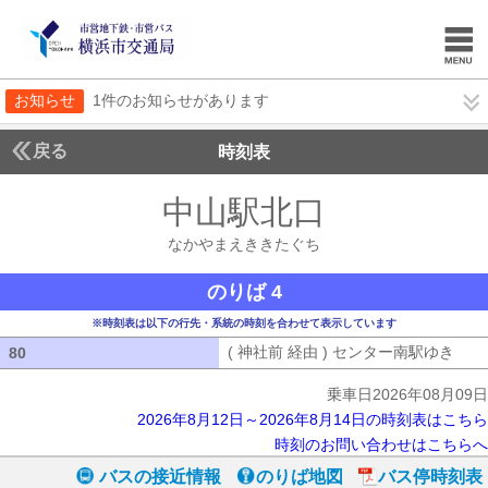
お知らせ
1件のお知らせがあります
戻る
時刻表
中山駅北口
なかやま
なかやまえききたぐち
のりば 4
※時刻表は以下の行先・系統の時刻を合わせて表示しています
( 神社前 経由 ) センター南駅ゆき
( 
80
80
乗車日2026年08月09日
2026年8月12日～2026年8月14日の時刻表はこちら
時刻のお問い合わせはこちらへ
バスの接近情報
のりば地図
バス停時刻表