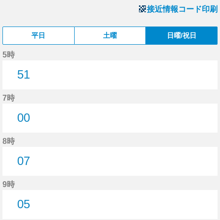
接近情報コード印刷
平日
土曜
日曜/祝日
5時
51
51分はつ
7時
00
0分はつ
8時
07
7分はつ
9時
05
5分はつ