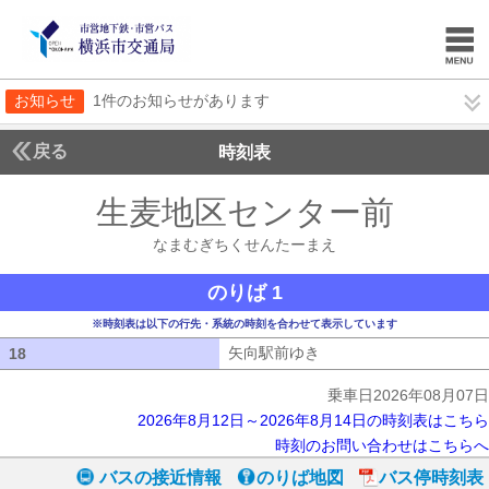
お知らせ
1件のお知らせがあります
戻る
時刻表
生麦地区センター前
なま
なまむぎちくせんたーまえ
のりば 1
※時刻表は以下の行先・系統の時刻を合わせて表示しています
矢向駅前ゆき
矢向駅前ゆき
18
18
乗車日2026年08月07日
2026年8月12日～2026年8月14日の時刻表はこちら
時刻のお問い合わせはこちらへ
バスの接近情報
のりば地図
バス停時刻表