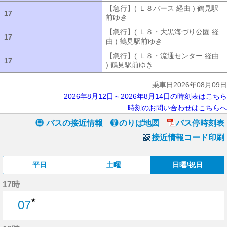
【急行】( Ｌ８バース 経由 ) 鶴見駅
17
17
前ゆき
【急行】( Ｌ８バース 経由 ) 
【急行】( Ｌ８・大黒海づり公園 経
17
17
由 ) 鶴見駅前ゆき
【急行】( Ｌ８・大
【急行】( Ｌ８・流通センター 経由
17
17
) 鶴見駅前ゆき
【急行】( Ｌ８・流通セ
乗車日2026年08月09日
2026年8月12日～2026年8月14日の時刻表はこちら
時刻のお問い合わせはこちらへ
バスの接近情報
のりば地図
バス停時刻表
接近情報コード印刷
平日
土曜
日曜/祝日
17時
★
07
7分はつ