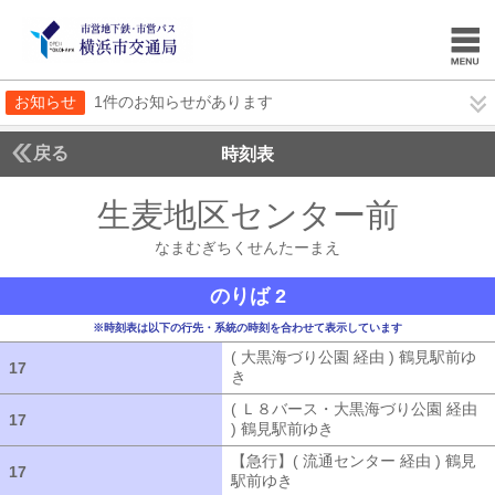
お知らせ
1件のお知らせがあります
戻る
時刻表
生麦地区センター前
なま
なまむぎちくせんたーまえ
のりば 2
※時刻表は以下の行先・系統の時刻を合わせて表示しています
( 大黒海づり公園 経由 ) 鶴見駅前ゆ
17
17
き
( 大黒海づり公園 経由 ) 鶴見駅前ゆ
( Ｌ８バース・大黒海づり公園 経由
17
17
) 鶴見駅前ゆき
( Ｌ８バース・大黒海づ
【急行】( 流通センター 経由 ) 鶴見
17
17
駅前ゆき
【急行】( 流通センター 経由