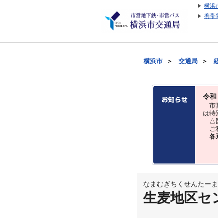
横浜
携帯
横浜市
＞
交通局
＞
令和
市営
は特
△国
ご利
各
なまむぎちくせんたーま
生麦地区セ