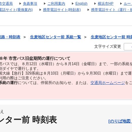
市交通局
免責事項
ご利用案内
English
横浜市HP
ルー
電話サイト(乗換案内)
携帯電話サイト(時刻表)
携帯電話サイト（運行・
経路・時刻表
＞
生麦地区センター前 系統一覧
＞
生麦地区センター前 時刻表
文字サイズ変更
８年 市営バス旧盆期間の運行について
バスでは、８⽉12⽇（水曜日）から８⽉14⽇（金曜日）まで、⼀部の系統
別ダイヤで運⾏します。
大線【急行】329系統は８月10日（月曜日）から９月30日（水曜日）まで
用の際はご注意ください。
系統の運行
については、停留所のお知らせ、または、
交通局ホームページ
を
え
ンター前 時刻表
[のりば地図