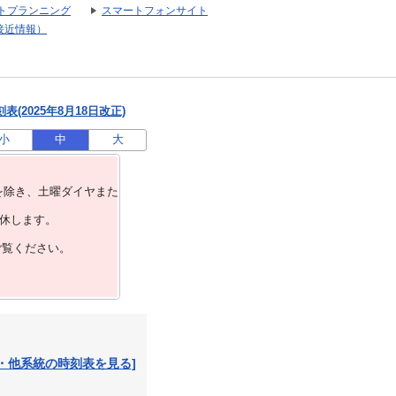
トプランニング
スマートフォンサイト
接近情報）
(2025年8月18日改正)
小
中
大
を除き、⼟曜ダイヤまた
運休します。
ご覧ください。
・他系統の時刻表を見る]