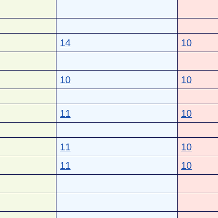
14
10
10
10
11
10
11
10
11
10