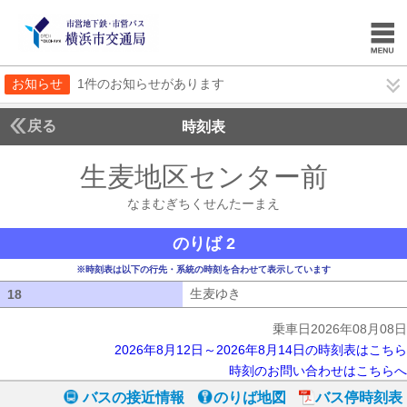
お知らせ
1件のお知らせがあります
戻る
時刻表
生麦地区センター前
なま
なまむぎちくせんたーまえ
のりば 2
※時刻表は以下の行先・系統の時刻を合わせて表示しています
生麦ゆき
生麦ゆき
18
18
乗車日2026年08月08日
2026年8月12日～2026年8月14日の時刻表はこちら
時刻のお問い合わせはこちらへ
バスの接近情報
のりば地図
バス停時刻表