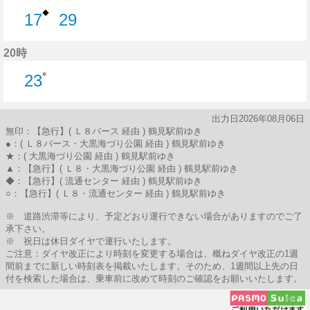
◆
17
29
17分はつ
29分はつ
20時
○
23
23分はつ
出力日2026年08月06日
無印：【急行】( Ｌ８バース 経由 ) 鶴見駅前ゆき
●：( Ｌ８バース・大黒海づり公園 経由 ) 鶴見駅前ゆき
★：( 大黒海づり公園 経由 ) 鶴見駅前ゆき
▲：【急行】( Ｌ８・大黒海づり公園 経由 ) 鶴見駅前ゆき
◆：【急行】( 流通センター 経由 ) 鶴見駅前ゆき
○：【急行】( Ｌ８・流通センター 経由 ) 鶴見駅前ゆき
※ 道路渋滞等により、予定どおり運行できない場合がありますのでご了
承下さい。
※ 祝日は休日ダイヤで運行いたします。
ご注意：ダイヤ改正により時刻を変更する場合は、概ねダイヤ改正の1週
間前までに新しい時刻表を掲載いたします。そのため、1週間以上先の日
付を検索した場合は、乗車前に改めて時刻のご確認をお願いいたします。