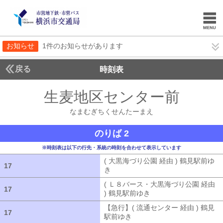
お知らせ
1件のお知らせがあります
戻る
時刻表
生麦地区センター前
なま
なまむぎちくせんたーまえ
のりば 2
※時刻表は以下の行先・系統の時刻を合わせて表示しています
( 大黒海づり公園 経由 ) 鶴見駅前ゆ
17
17
き
( 大黒海づり公園 経由 ) 鶴見駅前ゆ
( Ｌ８バース・大黒海づり公園 経由
17
17
) 鶴見駅前ゆき
( Ｌ８バース・大黒海づ
【急行】( 流通センター 経由 ) 鶴見
17
17
駅前ゆき
【急行】( 流通センター 経由