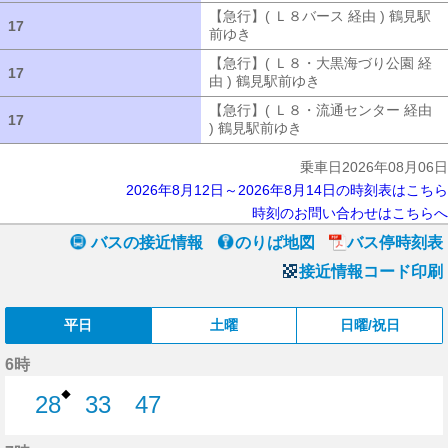
【急行】( Ｌ８バース 経由 ) 鶴見駅
17
17
前ゆき
【急行】( Ｌ８バース 経由 ) 
【急行】( Ｌ８・大黒海づり公園 経
17
17
由 ) 鶴見駅前ゆき
【急行】( Ｌ８・大
【急行】( Ｌ８・流通センター 経由
17
17
) 鶴見駅前ゆき
【急行】( Ｌ８・流通セ
乗車日2026年08月06日
2026年8月12日～2026年8月14日の時刻表はこちら
時刻のお問い合わせはこちらへ
バスの接近情報
のりば地図
バス停時刻表
接近情報コード印刷
平日
土曜
日曜/祝日
6時
◆
28
33
47
28分はつ
33分はつ
47分はつ