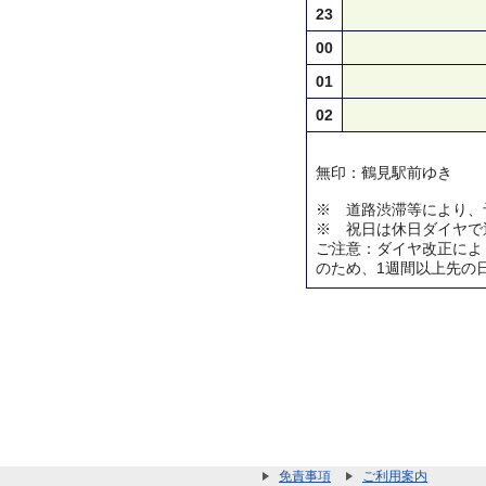
23
00
01
02
無印：鶴見駅前ゆき
※ 道路渋滞等により、
※ 祝日は休日ダイヤで
ご注意：ダイヤ改正によ
のため、1週間以上先の
免責事項
ご利用案内