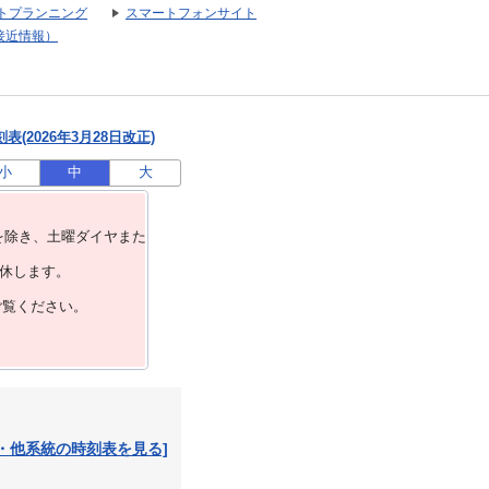
トプランニング
スマートフォンサイト
接近情報）
(2026年3月28日改正)
小
中
大
を除き、⼟曜ダイヤまた
運休します。
ご覧ください。
・他系統の時刻表を見る]