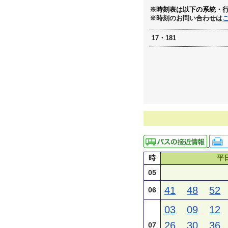
※時刻表は以下の系統・
※時刻のお問い合わせは
17・181
時
平
05
41
48
52
06
03
09
12
26
30
36
07