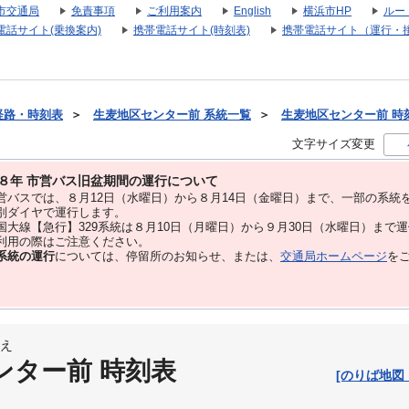
市交通局
免責事項
ご利用案内
English
横浜市HP
ルー
電話サイト(乗換案内)
携帯電話サイト(時刻表)
携帯電話サイト（運行・
経路・時刻表
＞
生麦地区センター前 系統一覧
＞
生麦地区センター前 時刻表
文字サイズ変更
８年 市営バス旧盆期間の運行について
バスでは、８⽉12⽇（水曜日）から８⽉14⽇（金曜日）まで、⼀部の系統
別ダイヤで運⾏します。
大線【急行】329系統は８月10日（月曜日）から９月30日（水曜日）まで
用の際はご注意ください。
系統の運行
については、停留所のお知らせ、または、
交通局ホームページ
を
え
ンター前 時刻表
[のりば地図