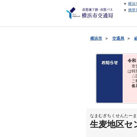
横浜
携帯
横浜市
＞
交通局
＞
令和
市営
は特
△国
ご利
各
なまむぎちくせんたーま
生麦地区セ