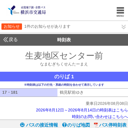
お知らせ
1件のお知らせがあります
戻る
時刻表
生麦地区センター前
なま
なまむぎちくせんたーまえ
のりば 1
※時刻表は以下の行先・系統の時刻を合わせて表示しています
17・181
17・181
鶴見駅前ゆき
鶴見駅前ゆき
乗車日2026年08月08日
2026年8月12日～2026年8月14日の時刻表はこちら
時刻のお問い合わせはこちらへ
バスの接近情報
のりば地図
バス停時刻表