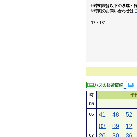
※時刻表は以下の系統・
※時刻のお問い合わせは
17・181
時
平
05
41
48
52
06
03
09
12
26
30
36
07