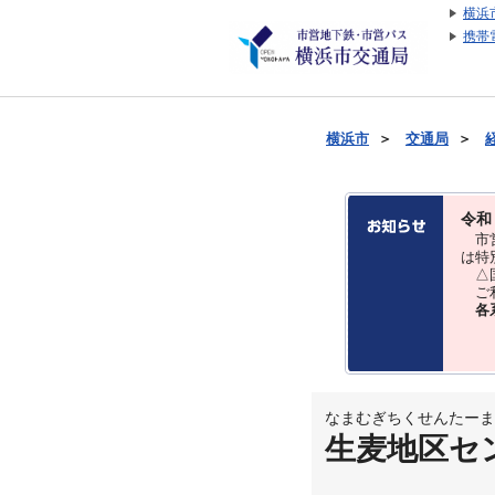
横浜
携帯
横浜市
＞
交通局
＞
令和
市営
は特
△国
ご利
各
なまむぎちくせんたーま
生麦地区セ