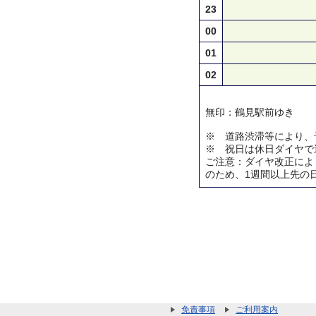
23
00
01
02
無印：鶴見駅前ゆき
※ 道路渋滞等により、
※ 祝日は休日ダイヤで
ご注意：ダイヤ改正によ
のため、1週間以上先の
免責事項
ご利用案内