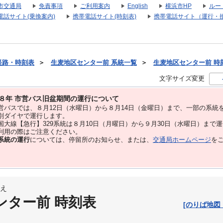
市交通局
免責事項
ご利用案内
English
横浜市HP
ルー
電話サイト(乗換案内)
携帯電話サイト(時刻表)
携帯電話サイト（運行・
経路・時刻表
＞
生麦地区センター前 系統一覧
＞
生麦地区センター前 時刻表
文字サイズ変更
８年 市営バス旧盆期間の運行について
バスでは、８⽉12⽇（水曜日）から８⽉14⽇（金曜日）まで、⼀部の系統
別ダイヤで運⾏します。
大線【急行】329系統は８月10日（月曜日）から９月30日（水曜日）まで
用の際はご注意ください。
系統の運行
については、停留所のお知らせ、または、
交通局ホームページ
を
え
ンター前 時刻表
[のりば地図