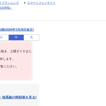
トプランニング
スマートフォンサイト
接近情報）
(2026年3月28日改正)
小
中
大
を除き、⼟曜ダイヤまた
運休します。
ご覧ください。
・他系統の時刻表を見る]