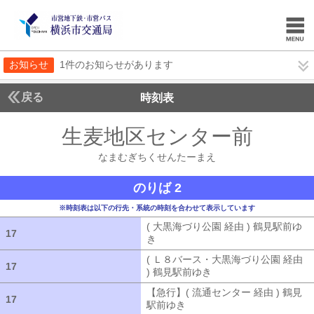
お知らせ
1件のお知らせがあります
戻る
時刻表
生麦地区センター前
なま
なまむぎちくせんたーまえ
のりば 2
※時刻表は以下の行先・系統の時刻を合わせて表示しています
( 大黒海づり公園 経由 ) 鶴見駅前ゆ
17
17
き
( 大黒海づり公園 経由 ) 鶴見駅前ゆ
( Ｌ８バース・大黒海づり公園 経由
17
17
) 鶴見駅前ゆき
( Ｌ８バース・大黒海づ
【急行】( 流通センター 経由 ) 鶴見
17
17
駅前ゆき
【急行】( 流通センター 経由