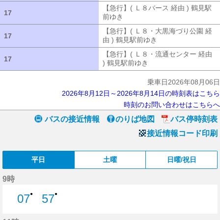
【急行】( Ｌ８バース 経由 ) 鶴見駅
17
17
前ゆき
【急行】( Ｌ８バース 経由 ) 
【急行】( Ｌ８・大黒海づり公園 経
17
17
由 ) 鶴見駅前ゆき
【急行】( Ｌ８・大
【急行】( Ｌ８・流通センター 経由
17
17
) 鶴見駅前ゆき
【急行】( Ｌ８・流通セ
乗車日2026年08月06日
2026年8月12日～2026年8月14日の時刻表はこちら
時刻のお問い合わせはこちらへ
バスの接近情報
のりば地図
バス停時刻表
接近情報コード印刷
平日
土曜
日曜/祝日
9時
●
●
07
57
7分はつ
57分はつ