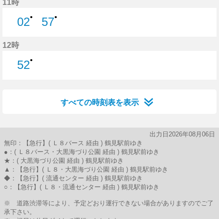
11時
●
●
02
57
2分はつ
57分はつ
12時
●
52
52分はつ
すべての時刻表を表示
出力日2026年08月06日
無印：【急行】( Ｌ８バース 経由 ) 鶴見駅前ゆき
●：( Ｌ８バース・大黒海づり公園 経由 ) 鶴見駅前ゆき
★：( 大黒海づり公園 経由 ) 鶴見駅前ゆき
▲：【急行】( Ｌ８・大黒海づり公園 経由 ) 鶴見駅前ゆき
◆：【急行】( 流通センター 経由 ) 鶴見駅前ゆき
○：【急行】( Ｌ８・流通センター 経由 ) 鶴見駅前ゆき
※ 道路渋滞等により、予定どおり運行できない場合がありますのでご了
承下さい。