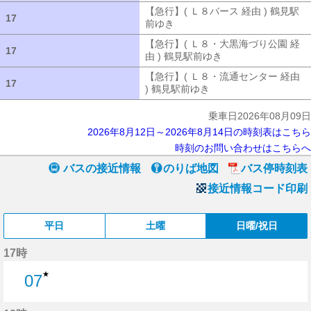
【急行】( Ｌ８バース 経由 ) 鶴見駅
17
17
前ゆき
【急行】( Ｌ８バース 経由 ) 
【急行】( Ｌ８・大黒海づり公園 経
17
17
由 ) 鶴見駅前ゆき
【急行】( Ｌ８・大
【急行】( Ｌ８・流通センター 経由
17
17
) 鶴見駅前ゆき
【急行】( Ｌ８・流通セ
乗車日2026年08月09日
2026年8月12日～2026年8月14日の時刻表はこちら
時刻のお問い合わせはこちらへ
バスの接近情報
のりば地図
バス停時刻表
接近情報コード印刷
平日
土曜
日曜/祝日
17時
★
07
7分はつ