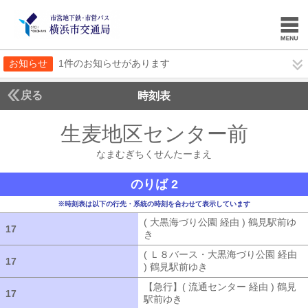
お知らせ
1件のお知らせがあります
戻る
時刻表
生麦地区センター前
なま
なまむぎちくせんたーまえ
のりば 2
※時刻表は以下の行先・系統の時刻を合わせて表示しています
( 大黒海づり公園 経由 ) 鶴見駅前ゆ
17
17
き
( 大黒海づり公園 経由 ) 鶴見駅前ゆ
( Ｌ８バース・大黒海づり公園 経由
17
17
) 鶴見駅前ゆき
( Ｌ８バース・大黒海づ
【急行】( 流通センター 経由 ) 鶴見
17
17
駅前ゆき
【急行】( 流通センター 経由