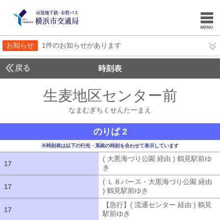
お知らせ
1件のお知らせがあります
戻る
時刻表
生麦地区センター前
なま
なまむぎちくせんたーまえ
のりば 2
※時刻表は以下の行先・系統の時刻を合わせて表示しています
( 大黒海づり公園 経由 ) 鶴見駅前ゆ
17
17
き
( 大黒海づり公園 経由 ) 鶴見駅前ゆ
( Ｌ８バース・大黒海づり公園 経由
17
17
) 鶴見駅前ゆき
( Ｌ８バース・大黒海づ
【急行】( 流通センター 経由 ) 鶴見
17
17
駅前ゆき
【急行】( 流通センター 経由