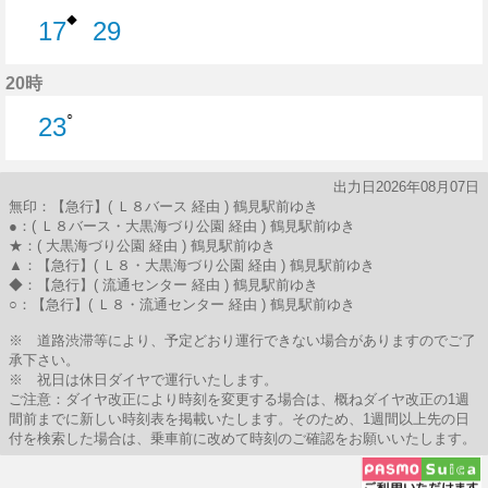
◆
17
29
17分はつ
29分はつ
20時
○
23
23分はつ
出力日2026年08月07日
無印：【急行】( Ｌ８バース 経由 ) 鶴見駅前ゆき
●：( Ｌ８バース・大黒海づり公園 経由 ) 鶴見駅前ゆき
★：( 大黒海づり公園 経由 ) 鶴見駅前ゆき
▲：【急行】( Ｌ８・大黒海づり公園 経由 ) 鶴見駅前ゆき
◆：【急行】( 流通センター 経由 ) 鶴見駅前ゆき
○：【急行】( Ｌ８・流通センター 経由 ) 鶴見駅前ゆき
※ 道路渋滞等により、予定どおり運行できない場合がありますのでご了
承下さい。
※ 祝日は休日ダイヤで運行いたします。
ご注意：ダイヤ改正により時刻を変更する場合は、概ねダイヤ改正の1週
間前までに新しい時刻表を掲載いたします。そのため、1週間以上先の日
付を検索した場合は、乗車前に改めて時刻のご確認をお願いいたします。