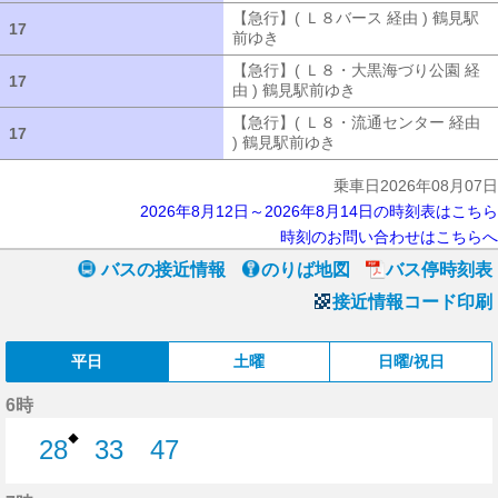
【急行】( Ｌ８バース 経由 ) 鶴見駅
17
17
前ゆき
【急行】( Ｌ８バース 経由 ) 
【急行】( Ｌ８・大黒海づり公園 経
17
17
由 ) 鶴見駅前ゆき
【急行】( Ｌ８・大
【急行】( Ｌ８・流通センター 経由
17
17
) 鶴見駅前ゆき
【急行】( Ｌ８・流通セ
乗車日2026年08月07日
2026年8月12日～2026年8月14日の時刻表はこちら
時刻のお問い合わせはこちらへ
バスの接近情報
のりば地図
バス停時刻表
接近情報コード印刷
平日
土曜
日曜/祝日
6時
◆
28
33
47
28分はつ
33分はつ
47分はつ