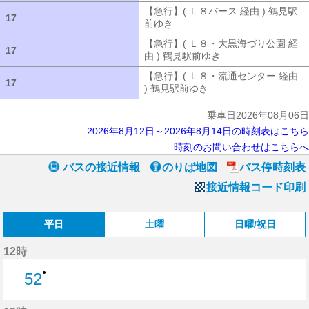
【急行】( Ｌ８バース 経由 ) 鶴見駅
17
17
前ゆき
【急行】( Ｌ８バース 経由 ) 
【急行】( Ｌ８・大黒海づり公園 経
17
17
由 ) 鶴見駅前ゆき
【急行】( Ｌ８・大
【急行】( Ｌ８・流通センター 経由
17
17
) 鶴見駅前ゆき
【急行】( Ｌ８・流通セ
乗車日2026年08月06日
2026年8月12日～2026年8月14日の時刻表はこちら
時刻のお問い合わせはこちらへ
バスの接近情報
のりば地図
バス停時刻表
接近情報コード印刷
平日
土曜
日曜/祝日
12時
●
52
52分はつ