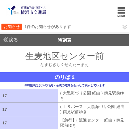
お知らせ
1件のお知らせがあります
戻る
時刻表
生麦地区センター前
なま
なまむぎちくせんたーまえ
のりば 2
※時刻表は以下の行先・系統の時刻を合わせて表示しています
( 大黒海づり公園 経由 ) 鶴見駅前ゆ
17
17
き
( 大黒海づり公園 経由 ) 鶴見駅前ゆ
( Ｌ８バース・大黒海づり公園 経由
17
17
) 鶴見駅前ゆき
( Ｌ８バース・大黒海づ
【急行】( 流通センター 経由 ) 鶴見
17
17
駅前ゆき
【急行】( 流通センター 経由