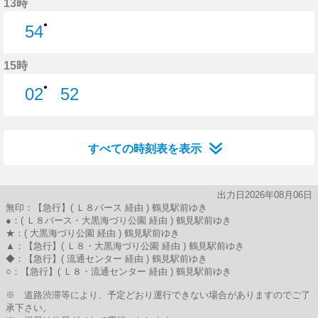
13時
●
54
54分はつ
15時
●
02
52
2分はつ
52分はつ
すべての時刻表を表示
出力日2026年08月06日
無印：【急行】( Ｌ８バース 経由 ) 鶴見駅前ゆき
●：( Ｌ８バース・大黒海づり公園 経由 ) 鶴見駅前ゆき
★：( 大黒海づり公園 経由 ) 鶴見駅前ゆき
▲：【急行】( Ｌ８・大黒海づり公園 経由 ) 鶴見駅前ゆき
◆：【急行】( 流通センター 経由 ) 鶴見駅前ゆき
○：【急行】( Ｌ８・流通センター 経由 ) 鶴見駅前ゆき
※ 道路渋滞等により、予定どおり運行できない場合がありますのでご了
承下さい。