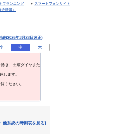
トプランニング
スマートフォンサイト
接近情報）
(2026年3月28日改正)
小
中
大
を除き、⼟曜ダイヤまた
運休します。
ご覧ください。
・他系統の時刻表を見る]