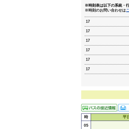
※時刻表は以下の系統・
※時刻のお問い合わせは
17
17
17
17
17
17
時
平
05