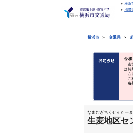
横浜
携帯
横浜市
＞
交通局
＞
令和
市営
は特
△国
ご利
各
なまむぎちくせんたーま
生麦地区セ