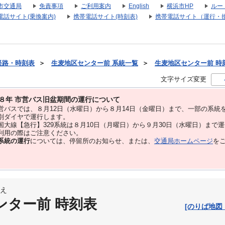
市交通局
免責事項
ご利用案内
English
横浜市HP
ルー
電話サイト(乗換案内)
携帯電話サイト(時刻表)
携帯電話サイト（運行・
経路・時刻表
＞
生麦地区センター前 系統一覧
＞
生麦地区センター前 時刻表
文字サイズ変更
８年 市営バス旧盆期間の運行について
バスでは、８⽉12⽇（水曜日）から８⽉14⽇（金曜日）まで、⼀部の系統
別ダイヤで運⾏します。
大線【急行】329系統は８月10日（月曜日）から９月30日（水曜日）まで
用の際はご注意ください。
系統の運行
については、停留所のお知らせ、または、
交通局ホームページ
を
え
ンター前 時刻表
[のりば地図