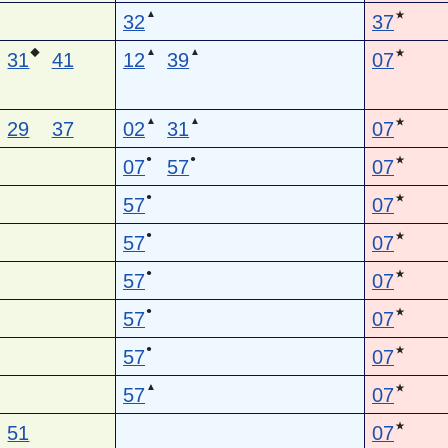
▲
★
32
37
▲
▲
◆
★
31
41
12
39
07
▲
▲
★
29
37
02
31
07
●
●
★
07
57
07
●
★
57
07
●
★
57
07
●
★
57
07
●
★
57
07
●
★
57
07
▲
★
57
07
★
51
07