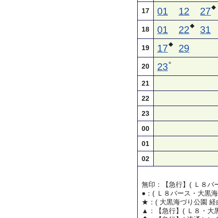
◆
01
12
27
17
◆
01
22
31
18
◆
17
29
19
○
23
20
21
22
23
00
01
02
無印：【急行】( Ｌ８バー
●：( Ｌ８バース・大黒海
★：( 大黒海づり公園 経
▲：【急行】( Ｌ８・大黒