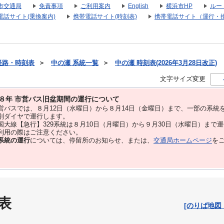
市交通局
免責事項
ご利用案内
English
横浜市HP
ルー
電話サイト(乗換案内)
携帯電話サイト(時刻表)
携帯電話サイト（運行・
経路・時刻表
＞
中の瀬 系統一覧
＞
中の瀬 時刻表(2026年3月28日改正)
文字サイズ変更
８年 市営バス旧盆期間の運行について
バスでは、８⽉12⽇（水曜日）から８⽉14⽇（金曜日）まで、⼀部の系統
別ダイヤで運⾏します。
大線【急行】329系統は８月10日（月曜日）から９月30日（水曜日）まで
用の際はご注意ください。
系統の運行
については、停留所のお知らせ、または、
交通局ホームページ
を
表
[のりば地図