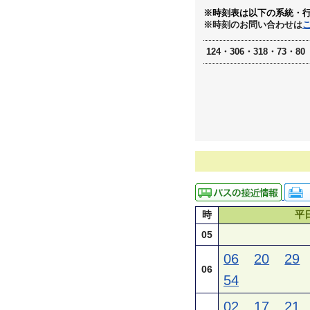
※時刻表は以下の系統・
※時刻のお問い合わせは
124・306・318・73・80
時
平
05
06
20
29
06
54
02
17
21