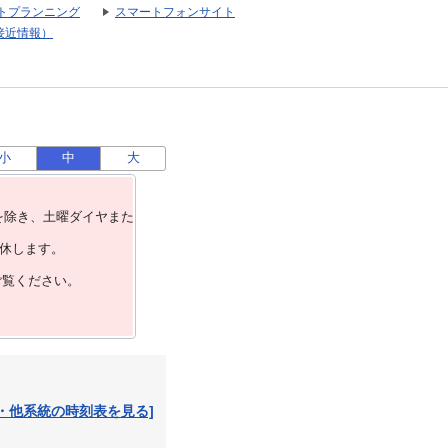
トプランニング
スマートフォンサイト
接近情報）
小
中
大
を除き、⼟曜ダイヤまた
運休します。
ご覧ください。
・他系統の時刻表を見る]