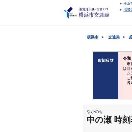
横浜
携帯
横浜市
＞
交通局
＞
令和
市営
は特
△国
ご利
各
なかのせ
中の瀬 時刻