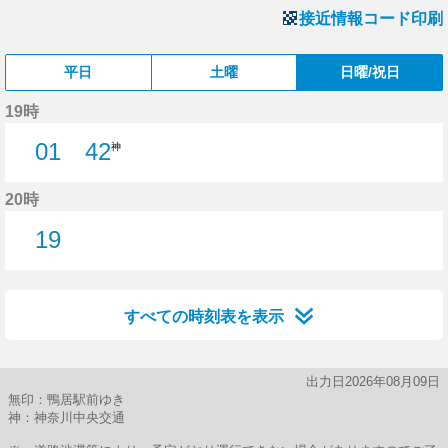
接近情報コード印刷
平日
土曜
日曜/祝日
19時
01
42
神
1分はつ
20時
19
19分はつ
すべての時刻表を表示
出力日2026年08月09日
無印：鴨居駅前ゆき
神：神奈川中央交通