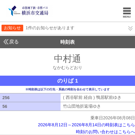
お知らせ
1件のお知らせがあります
戻る
時刻表
中村通
なかむらど
なかむらどおり
のりば 1
※時刻表は以下の行先・系統の時刻を合わせて表示しています
( 西谷駅前 経由 ) 鴨居駅前ゆき
( 西谷
256
256
竹山団地折返場ゆき
竹山団地折返場ゆ
56
56
乗車日2026年08月08日
2026年8月12日～2026年8月14日の時刻表はこちら
時刻のお問い合わせはこちらへ