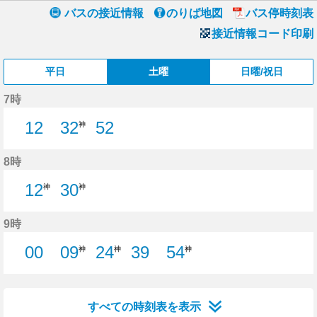
バスの接近情報
のりば地図
バス停時刻表
接近情報コード印刷
平日
土曜
日曜/祝日
7時
12
32
52
神
12分はつ
52分はつ
8時
12
30
神
神
9時
00
09
24
39
54
神
神
神
0分はつ
39分はつ
すべての時刻表を表示